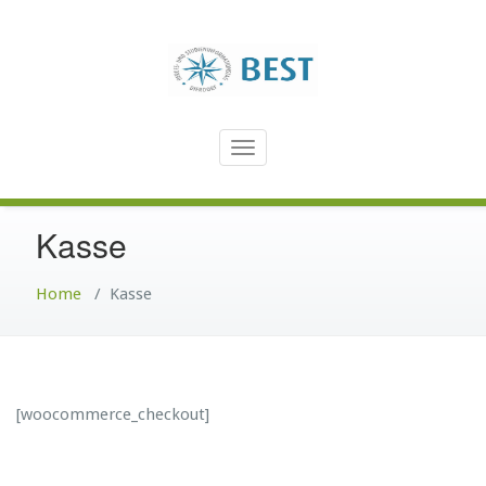
Zum
Inhalt
springen
Toggle
navigation
Kasse
Home
/
Kasse
[woocommerce_checkout]